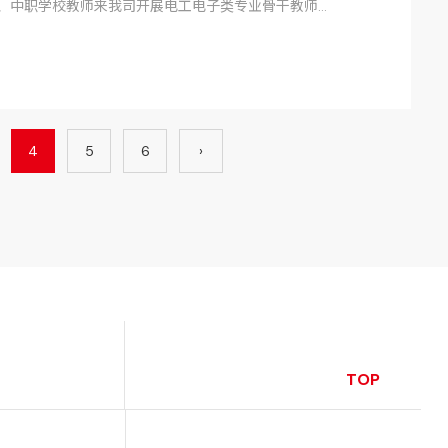
职、中职学校教师来我司开展电工电子类专业骨干教师学
4
5
6
›
TOP