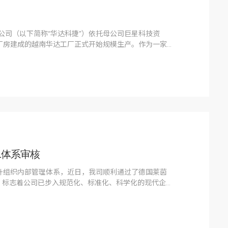
公司（以下简称“华达科捷”）依托母公司巨星科技资
厂房建成的越南华达工厂正式开始规模生产。作为一家
研发、生产和销售的高新技术企业，华达科捷一直致力
。越南设厂这一重要举措标志着华达科捷在扩大全球市
01体系审核
升组织内部管理体系，近日，我司顺利通过了德国莱茵
系审核。标志着公司已步入规范化、标准化、科学化的现代企业
业文化迈上了一个新的台阶。