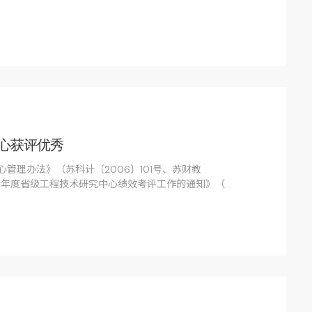
发创新》的专利检索培训。
心获评优秀
管理办法》（苏科计〔2006〕101号、苏财教
023年度省级工程技术研究中心绩效考评工作的通知》（苏
省科技厅委托，常州市科技局对辖区内155家省级工程技术
报、形式审查、专家评审、尽职调查等流程，我司拥有
工程技术研究中心”荣获绩效考评优秀！