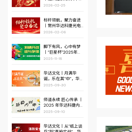
佳绩，红火启新篇！
2026-02-25
标杆领航，聚力奋进
丨常州华达科捷光电
仪器有限公司2025年
2026-02-06
度管理评审会议暨优
秀员工表彰大会圆满
脚下有风，心中有梦
结束
丨“巨星杯”2025年巨
星集团第四届企业足
2025-11-18
球邀请赛圆满举办！
华达文化丨月满华
诞，乐在其“中”，华达
双节活动圆满落幕！
2025-09-30
师道永续 匠心传承 丨
2025 年华达科捷内
训师感恩活动纪实
2025-09-10
华达文化丨从“纸上谈
兵”到“真枪实战”，华