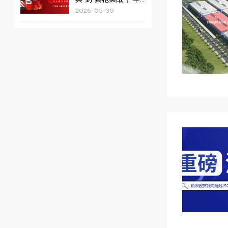
达科捷筑牢消防安全
2025-05-30
双防线