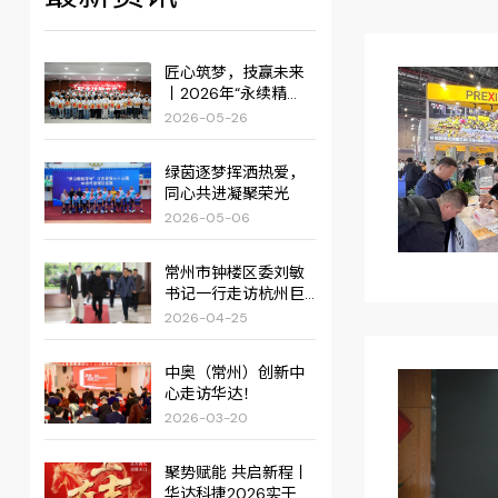
匠心筑梦，技赢未来
丨2026年“永续精
准・华达杯”职业技能
2026-05-26
大赛圆满举行！
绿茵逐梦挥洒热爱，
同心共进凝聚荣光
2026-05-06
常州市钟楼区委刘敏
书记一行走访杭州巨
星集团
2026-04-25
中奥（常州）创新中
心走访华达！
2026-03-20
聚势赋能 共启新程丨
华达科捷2026实干创