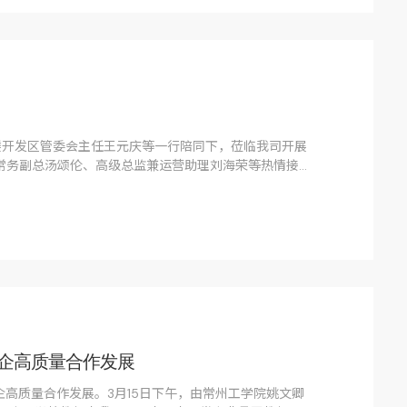
楼开发区管委会主任王元庆等一行陪同下，莅临我司开展
、常务副总汤颂伦、高级总监兼运营助理刘海荣等热情接
企高质量合作发展
高质量合作发展。3月15日下午，由常州工学院姚文卿