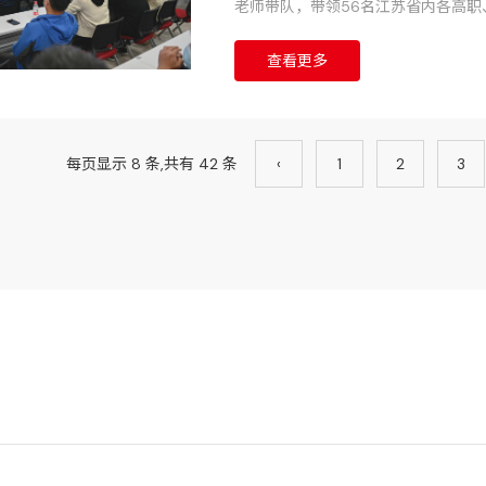
老师带队，带领56名江苏省内各高
习交流活动。
查看更多
每页显示 8 条,共有 42 条
‹
1
2
3