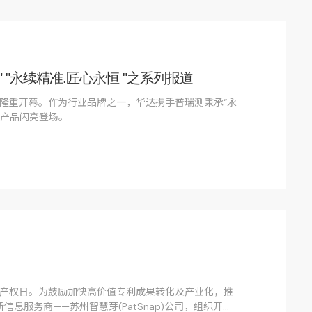
" "永续精准.匠心永恒 "之系列报道
会隆重开幕。作为行业品牌之一，华达携手普瑞测秉承“永
新产品闪亮登场。
，1.2馆T1-179，诚邀广大客户莅临参观，交流！
界知识产权日。为鼓励加快高价值专利成果转化及产业化，推
息服务商——苏州智慧芽(PatSnap)公司，组织开展