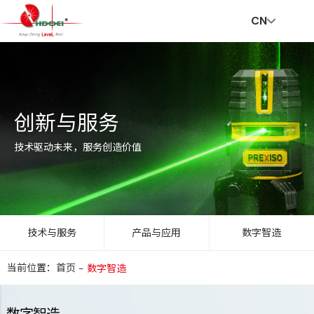
CN
首
走
创
新
社
招
联
V
创新与服务
页
进
新
闻
会
贤
系
R
技术驱动未来，服务创造价值
华
与
资
责
纳
我
技术与服务
产品与应用
数字智造
当前位置：首页
-
数字智造
达
服
讯
任
士
们