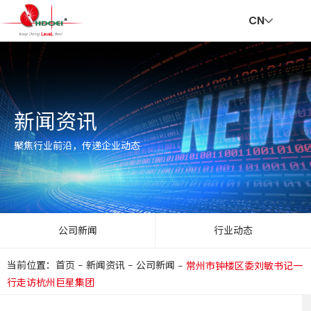
CN
首
走
创
新
社
招
联
V
新闻资讯
页
进
新
闻
会
贤
系
R
聚焦行业前沿，传递企业动态
华
与
资
责
纳
我
公司新闻
行业动态
当前位置：首页
-
新闻资讯
-
公司新闻
-
常州市钟楼区委刘敏书记一
达
服
讯
任
士
们
行走访杭州巨星集团