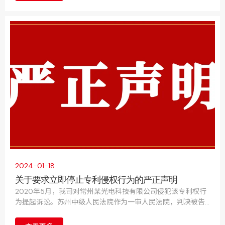
2024-01-18
关于要求立即停止专利侵权行为的严正声明
2020年5月，我司对常州某光电科技有限公司侵犯该专利权行
为提起诉讼。苏州中级人民法院作为一审人民法院，判决被告
立即停止侵害我司的发明专利权行为，并赔偿损失。被告不服
提起上诉。最高人民法院2023年11月7日作出终审判决，驳回该