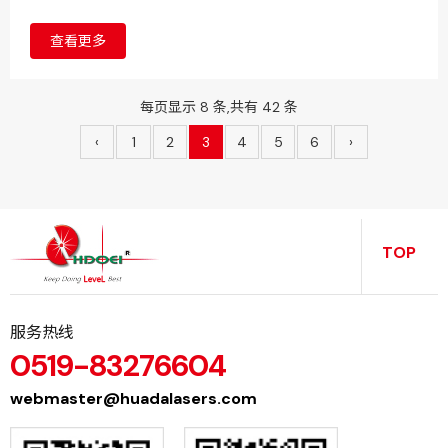
巨星科技、杭叉集团、中策橡胶3家兄弟公司展开了精彩的较
量。
查看更多
每页显示 8 条,共有 42 条
‹
1
2
3
4
5
6
›
TOP
服务热线
0519-83276604
webmaster@huadalasers.com