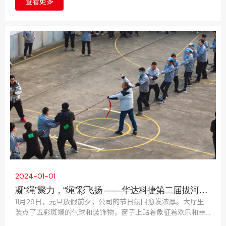
查看更多
公司的上诉请求；认定一审判决事实清楚，适用法律正确，应
予维持。
2024-01-01
凝“绳”聚力，“绳”彩飞扬 ——华达科捷第二届拔河比
赛圆满结束！
11月29日，元旦放假前夕，公司的节日氛围愈发浓厚。大厅里
装点了五彩斑斓的气球和装饰物，窗子上贴着象征着欢乐和幸
福的窗花。为了进一步给即将到来的元旦假期注入活力和喜庆