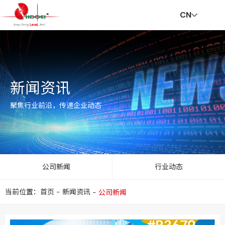
CN
首
走
创
新
社
招
联
V
新闻资讯
页
进
新
闻
会
贤
系
R
聚焦行业前沿，传递企业动态
华
与
资
责
纳
我
公司新闻
行业动态
当前位置：首页
-
新闻资讯
-
公司新闻
达
服
讯
任
士
们