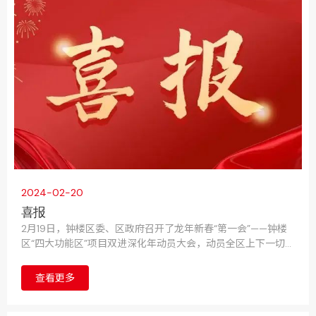
2024-02-20
喜报
2月19日，钟楼区委、区政府召开了龙年新春“第一会”——钟楼
区“四大功能区”项目双进深化年动员大会，动员全区上下一切围
着项目转、一切盯着项目干，拿出“起跑就是冲刺、开局就是决
战”的奋斗姿态，全力以赴推动项目双进量质提升，奋力推动钟
查看更多
楼高质量发展走在前列。会上，常州华达科捷光电仪器有限公
司荣获“2023年度重大贡献奖”。公司CEO张瓯被授予“2023年