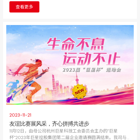
的氛围，丰富员工的业余生活，增强团队合作精神和凝聚力，
查看更多
我司特别策划了一场别开生面的拔河比赛。
2023-11-21
友谊比赛展风采，齐心拼搏共进步
11月12日，由母公司杭州巨星科技工会委员会主办的“巨星
杯”2023年巨星控股集团第二届企业邀请赛圆满结束。我司与