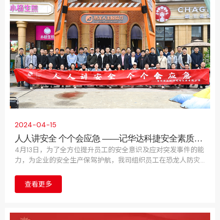
2024-04-15
人人讲安全 个个会应急 ——记华达科捷安全素质拓
展活动圆满落幕
4月13日，为了全方位提升员工的安全意识及应对突发事件的能
力，为企业的安全生产保驾护航，我司组织员工在恐龙人防灾
避险体验馆举办了一场别开生面的安全素质拓展活动。
查看更多