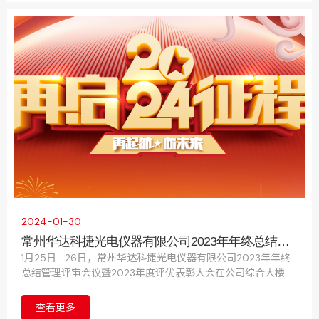
2024-01-30
常州华达科捷光电仪器有限公司2023年年终总结管
理评审会议暨2023年度评优表彰大会圆满结束
1月25日—26日，常州华达科捷光电仪器有限公司2023年年终
总结管理评审会议暨2023年度评优表彰大会在公司综合大楼五
楼会议中心成功举行。公司运营团队、各部门主管及以上人员
出席了会议。
查看更多