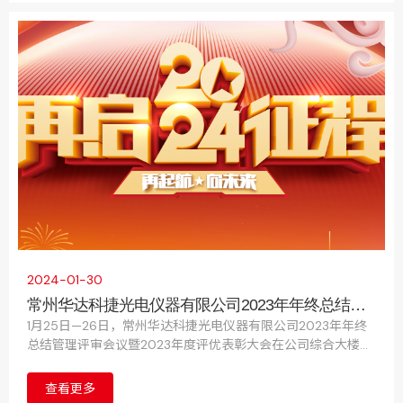
2024-01-30
常州华达科捷光电仪器有限公司2023年年终总结管
理评审会议暨2023年度评优表彰大会圆满结束
1月25日—26日，常州华达科捷光电仪器有限公司2023年年终
总结管理评审会议暨2023年度评优表彰大会在公司综合大楼五
楼会议中心成功举行。公司运营团队、各部门主管及以上人员
出席了会议。
查看更多