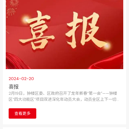
2024-02-20
喜报
2月19日，钟楼区委、区政府召开了龙年新春“第一会”——钟楼
区“四大功能区”项目双进深化年动员大会，动员全区上下一切围
着项目转、一切盯着项目干，拿出“起跑就是冲刺、开局就是决
战”的奋斗姿态，全力以赴推动项目双进量质提升，奋力推动钟
查看更多
楼高质量发展走在前列。会上，常州华达科捷光电仪器有限公
司荣获“2023年度重大贡献奖”。公司CEO张瓯被授予“2023年