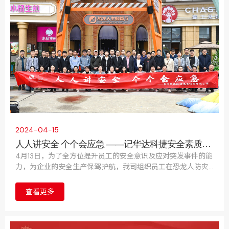
2024-04-15
人人讲安全 个个会应急 ——记华达科捷安全素质拓
展活动圆满落幕
4月13日，为了全方位提升员工的安全意识及应对突发事件的能
力，为企业的安全生产保驾护航，我司组织员工在恐龙人防灾
避险体验馆举办了一场别开生面的安全素质拓展活动。
查看更多