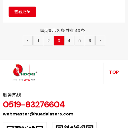
巨星科技、杭叉集团、中策橡胶3家兄弟公司展开了精彩的较
量。
查看更多
每页显示 8 条,共有 43 条
‹
1
2
3
4
5
6
›
TOP
服务热线
0519-83276604
webmaster@huadalasers.com