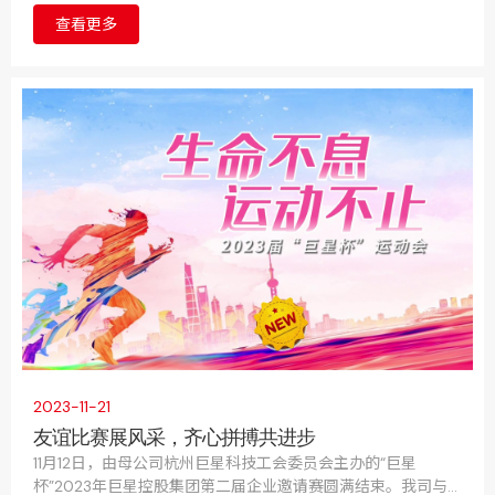
的氛围，丰富员工的业余生活，增强团队合作精神和凝聚力，
查看更多
我司特别策划了一场别开生面的拔河比赛。
2023-11-21
友谊比赛展风采，齐心拼搏共进步
11月12日，由母公司杭州巨星科技工会委员会主办的“巨星
杯”2023年巨星控股集团第二届企业邀请赛圆满结束。我司与