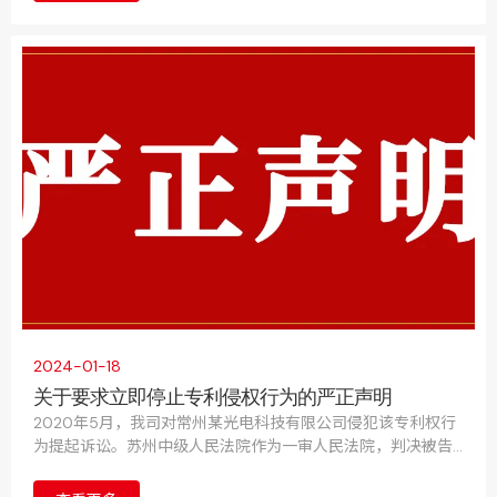
2024-01-18
关于要求立即停止专利侵权行为的严正声明
2020年5月，我司对常州某光电科技有限公司侵犯该专利权行
为提起诉讼。苏州中级人民法院作为一审人民法院，判决被告
立即停止侵害我司的发明专利权行为，并赔偿损失。被告不服
提起上诉。最高人民法院2023年11月7日作出终审判决，驳回该