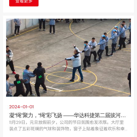
查看更多
公司的上诉请求；认定一审判决事实清楚，适用法律正确，应
予维持。
2024-01-01
凝“绳”聚力，“绳”彩飞扬 ——华达科捷第二届拔河比
赛圆满结束！
11月29日，元旦放假前夕，公司的节日氛围愈发浓厚。大厅里
装点了五彩斑斓的气球和装饰物，窗子上贴着象征着欢乐和幸
福的窗花。为了进一步给即将到来的元旦假期注入活力和喜庆