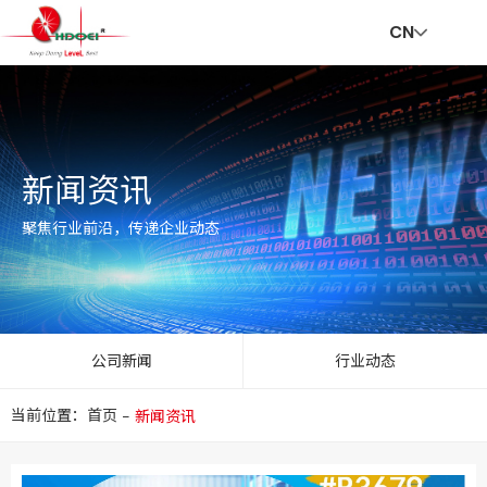
CN
首
走
创
新
社
招
联
V
新闻资讯
页
进
新
闻
会
贤
系
R
聚焦行业前沿，传递企业动态
华
与
资
责
纳
我
公司新闻
行业动态
当前位置：首页
-
新闻资讯
达
服
讯
任
士
们