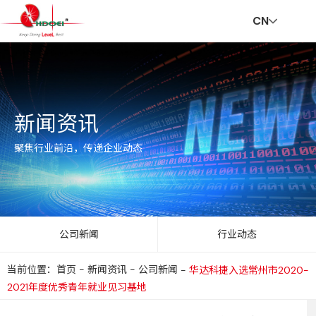
CN
首
走
创
新
社
招
联
V
新闻资讯
页
进
新
闻
会
贤
系
R
聚焦行业前沿，传递企业动态
华
与
资
责
纳
我
公司新闻
行业动态
当前位置：首页
-
新闻资讯
-
公司新闻
-
华达科捷入选常州市2020-
达
服
讯
任
士
们
2021年度优秀青年就业见习基地