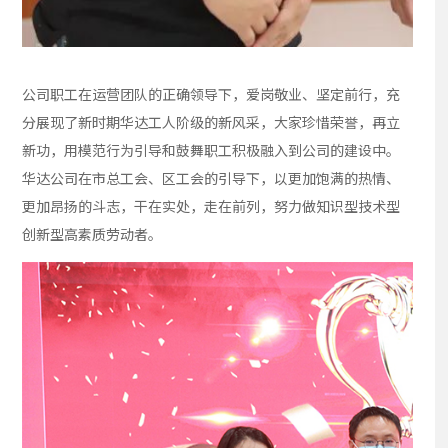
公司职工在运营团队的正确领导下，爱岗敬业、坚定前行，充
分展现了新时期华达工人阶级的新风采，大家珍惜荣誉，再立
新功，用模范行为引导和鼓舞职工积极融入到公司的建设中。
华达公司在市总工会、区工会的引导下，以更加饱满的热情、
更加昂扬的斗志，干在实处，走在前列，努力做知识型技术型
创新型高素质劳动者。