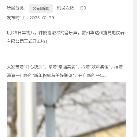
所属分类：
浏览次数：
199
公司新闻
务
发布时间： 2023-01-29
1月29日年初八，伴随着激昂的音乐声，常州华达科捷光电仪器
有限公司正式开工啦！
大家带着“开心快乐”，拿着“幸福美满”，拎着“欢声笑语”，揣着
满满一口袋的“新年祝愿与美好期望”，开启新的一年。