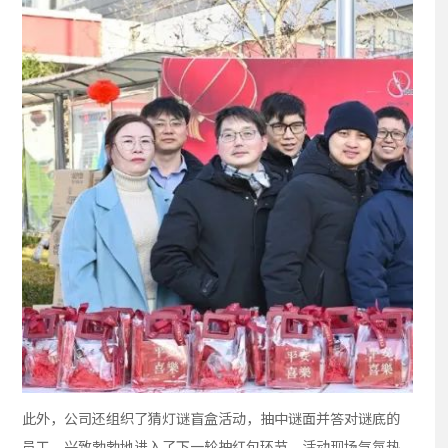
此外，公司还组织了猜灯谜盲盒活动，抽中谜面并答对谜底的
员工，兴致勃勃地进入了下一轮抽红包环节，活动现场气氛热