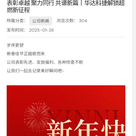
表彰卓越 聚力同行 共谱新篇丨华达科捷解锁超
燃新征程
务
所属分类：
浏览次数：
304
公司新闻
发布时间： 2025-01-26
岁序更替
新春佳节正踏歌而来
公司表彰先进、发放福利、各种惊喜不断
让我们一起去记录美好瞬间吧~