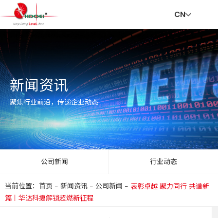
CN
首
走
创
新
社
招
联
V
新闻资讯
页
进
新
闻
会
贤
系
R
聚焦行业前沿，传递企业动态
华
与
资
责
纳
我
公司新闻
行业动态
当前位置：首页
-
新闻资讯
-
公司新闻
-
表彰卓越 聚力同行 共谱新
达
服
讯
任
士
们
篇丨华达科捷解锁超燃新征程