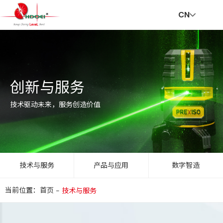
CN
首
走
创
新
社
招
联
V
创新与服务
页
进
新
闻
会
贤
系
R
技术驱动未来，服务创造价值
华
与
资
责
纳
我
技术与服务
产品与应用
数字智造
当前位置：首页
-
技术与服务
达
服
讯
任
士
们